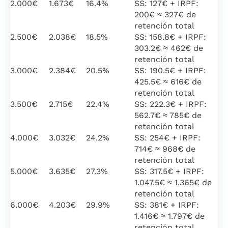
2.000€
1.673€
16.4%
SS: 127€ + IRPF:
200€ ≈ 327€ de
retención total
2.500€
2.038€
18.5%
SS: 158.8€ + IRPF:
303.2€ ≈ 462€ de
retención total
3.000€
2.384€
20.5%
SS: 190.5€ + IRPF:
425.5€ ≈ 616€ de
retención total
3.500€
2.715€
22.4%
SS: 222.3€ + IRPF:
562.7€ ≈ 785€ de
retención total
4.000€
3.032€
24.2%
SS: 254€ + IRPF:
714€ ≈ 968€ de
retención total
5.000€
3.635€
27.3%
SS: 317.5€ + IRPF:
1.047.5€ ≈ 1.365€ de
retención total
6.000€
4.203€
29.9%
SS: 381€ + IRPF:
1.416€ ≈ 1.797€ de
retención total